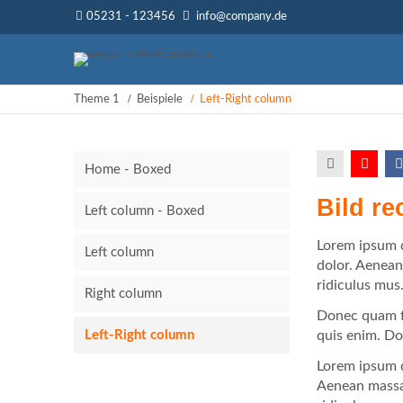
05231 - 123456
info@company.de
Theme 1
Beispiele
Left-Right column
Home - Boxed
Bild re
Left column - Boxed
Lorem ipsum d
Left column
dolor. Aenean
ridiculus mus
Right column
Donec quam fe
Left-Right column
quis enim. Don
Lorem ipsum d
Aenean massa.