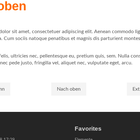
 oben
olor sit amet, consectetuer adipiscing elit. Aenean commodo lig
 Cum sociis natoque penatibus et magnis dis parturient montes
.
lis, ultricies nec, pellentesque eu, pretium quis, sem. Nulla co
ec pede justo, fringilla vel, aliquet nec, vulputate eget, arcu.
mn
Nach oben
Ext
Favorites
Navigation