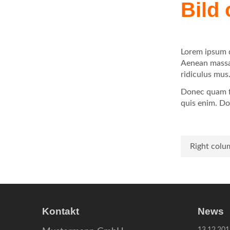
Bild
consectetuer
adipiscing
elit.
Lorem ipsum d
Aenean massa.
ridiculus mus
Donec quam fe
quis enim. Don
Right colu
Kontakt
News