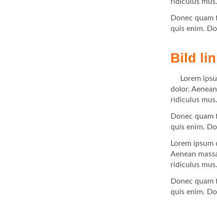
ridiculus mus
Donec quam fe
Lorem ipsum
quis enim. Don
dolor sit
amet,
consectetuer
Bild li
adipiscing
elit.
Lorem ipsu
dolor. Aenean
ridiculus mus
Donec quam fe
quis enim. Don
Lorem ipsum d
Aenean massa.
ridiculus mus
Donec quam fe
quis enim. Don
Lorem ipsum
dolor sit
amet,