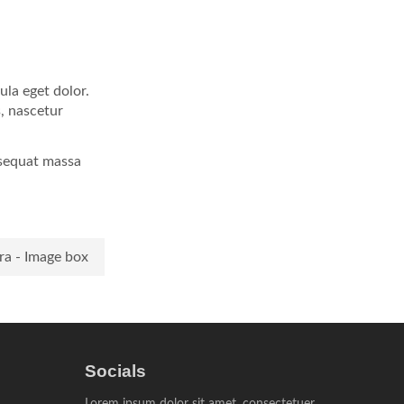
ula eget dolor.
, nascetur
nsequat massa
ra - Image box
Socials