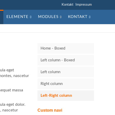
Navigation
Kontakt
Impressum
überspringen
ELEMENTE
MODULES
KONTAKT
Lorem ipsum
dolor sit
Home - Boxed
amet,
consectetuer
Left column - Boxed
adipiscing
elit.
ula eget
Left column
montes, nascetur
Right column
nsequat massa
Left-Right column
ula eget dolor.
, nascetur
Custom navi