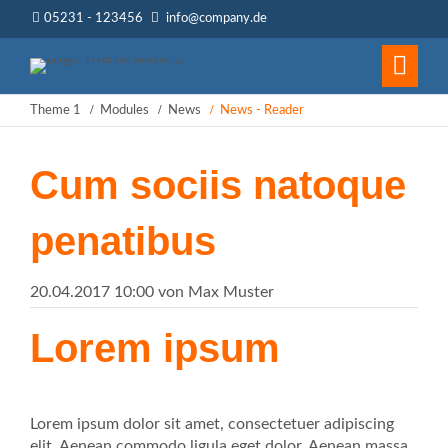
05231 - 123456
info@company.de
Theme 1
Modules
News
News - Reader
Cum sociis natoque
penatibus
20.04.2017 10:00
von Max Muster
Lorem ipsum
Lorem ipsum dolor sit amet, consectetuer adipiscing
elit. Aenean commodo ligula eget dolor. Aenean massa.