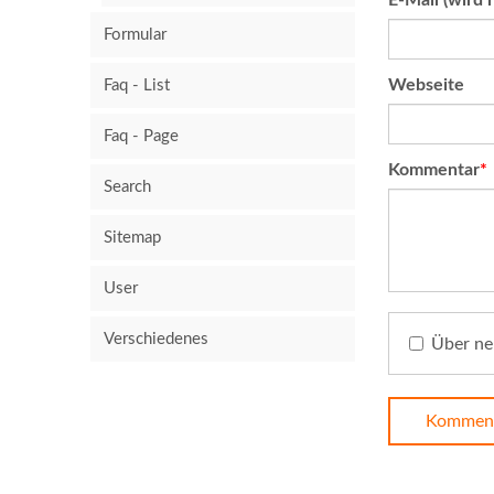
E-Mail (wird n
Formular
Webseite
Faq - List
Faq - Page
Pflichtfeld
Kommentar
*
Search
Sitemap
User
Verschiedenes
Über ne
Komment