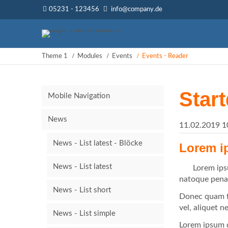
05231 - 123456
info@company.de
Theme 1
Modules
Events
Events - Reader
Star
Mobile Navigation
News
11.02.2019 1
News - List latest - Blöcke
Lorem 
News - List latest
Lorem ips
natoque penat
News - List short
Donec quam fe
vel, aliquet n
News - List simple
Lorem ipsum d