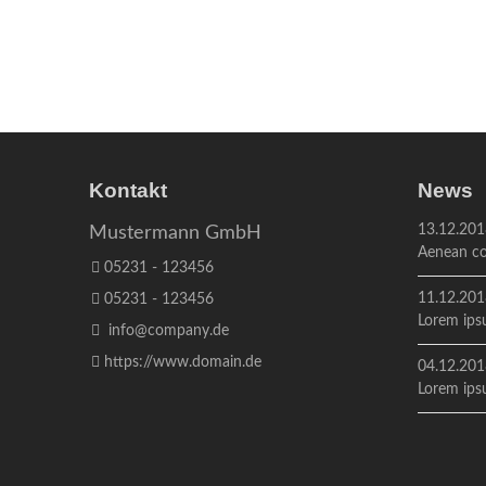
Kontakt
News
13.12.201
Mustermann GmbH
Aenean co
05231 - 123456
11.12.201
05231 - 123456
Lorem ips
info@company.de
https://www.domain.de
04.12.201
Lorem ipsu