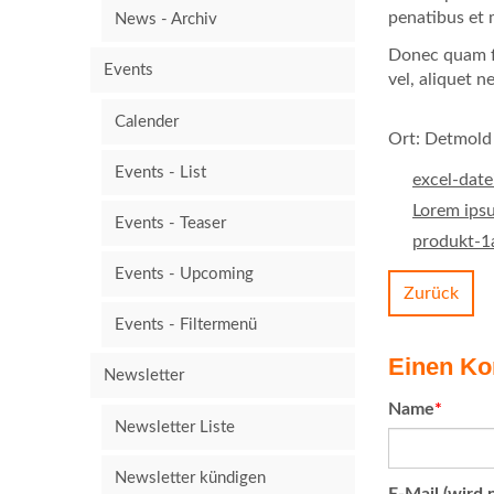
penatibus et 
News - Archiv
Donec quam fe
Events
vel, aliquet n
Calender
Ort: Detmold
Events - List
excel-date
Lorem ips
Events - Teaser
produkt-1
Events - Upcoming
Zurück
Events - Filtermenü
Einen Ko
Newsletter
Pflichtfeld
Name
*
Newsletter Liste
Newsletter kündigen
Pflichtfeld