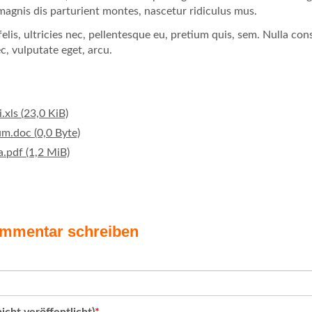
magnis dis parturient montes, nascetur ridiculus mus.
lis, ultricies nec, pellentesque eu, pretium quis, sem. Nulla con
ec, vulputate eget, arcu.
i.xls
(23,0 KiB)
um.doc
(0,0 Byte)
a.pdf
(1,2 MiB)
mmentar schreiben