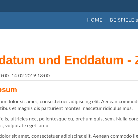
Navigation
HOME
BEISPIELE
überspringen
tdatum und Enddatum - Z
0:00–14.02.2019 18:00
ipsum
um dolor sit amet, consectetuer adipiscing elit. Aenean commodo
ibus et magnis dis parturient montes, nascetur ridiculus mus.
lis, ultricies nec, pellentesque eu, pretium quis, sem. Nulla con
ec, vulputate eget, arcu.
olor sit amet, consectetuer adipiscing elit. Aenean commodo li