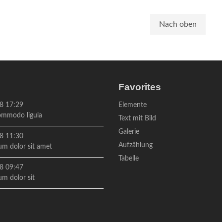
Nach oben
Favorites
Navigation
8 17:29
Elemente
überspringen
mmodo ligula
Text mit Bild
Galerie
8 11:30
Aufzählung
um dolor sit amet
Tabelle
8 09:47
m dolor sit