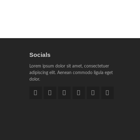
Socials
Lorem ipsum dolor sit amet, consectetuer
adipiscing elit. Aenean commodo ligula eget
dolor.